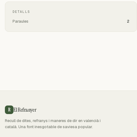
DETALLS
Paraules
2
El Refranyer
R
Recull de dites, refranys i maneres de dir en valencià i
català. Una font inesgotable de saviesa popular.