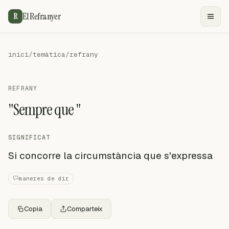
El Refranyer
R
inici
/
temàtica
/
refrany
REFRANY
"Sempre que "
SIGNIFICAT
Si concorre la circumstància que s'expressa
maneres de dir
Copia
Comparteix