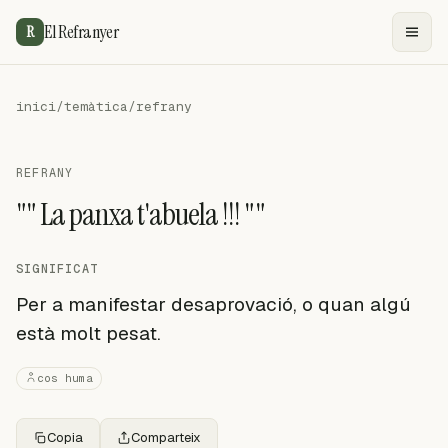
El Refranyer
R
inici
/
temàtica
/
refrany
REFRANY
"" La panxa t'abuela !!! ""
SIGNIFICAT
Per a manifestar desaprovació, o quan algú
està molt pesat.
cos huma
Copia
Comparteix