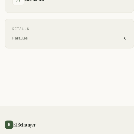
DETALLS
Paraules
6
El Refranyer
R