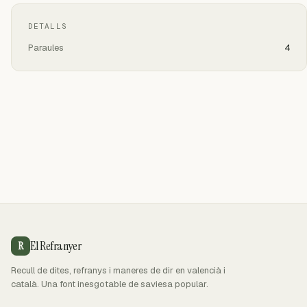
DETALLS
Paraules
4
El Refranyer
R
Recull de dites, refranys i maneres de dir en valencià i
català. Una font inesgotable de saviesa popular.