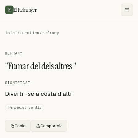
El Refranyer
R
inici
/
temàtica
/
refrany
REFRANY
"Fumar del dels altres "
SIGNIFICAT
Divertir-se a costa d'altri
maneres de dir
Copia
Comparteix