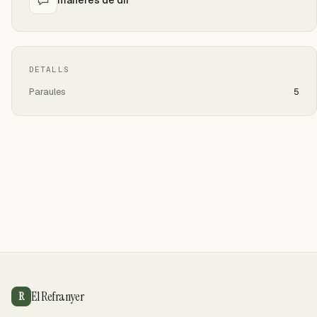
DETALLS
Paraules
5
El Refranyer
R