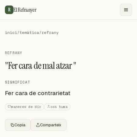
El Refranyer
R
inici
/
temàtica
/
refrany
REFRANY
"Fer cara de mal atzar "
SIGNIFICAT
Fer cara de contrarietat
maneres de dir
cos huma
Copia
Comparteix