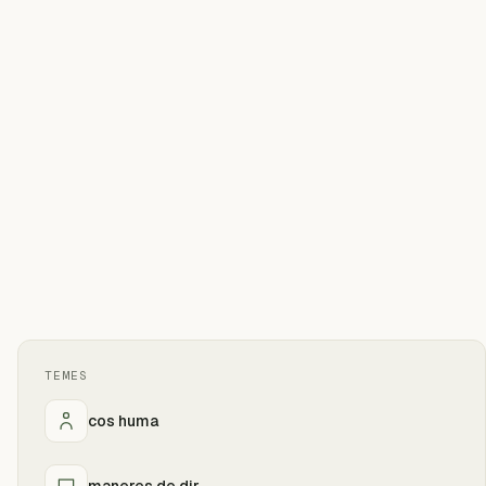
TEMES
cos huma
maneres de dir