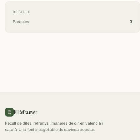
DETALLS
Paraules
3
El Refranyer
R
Recull de dites, refranys i maneres de dir en valencià i
català. Una font inesgotable de saviesa popular.