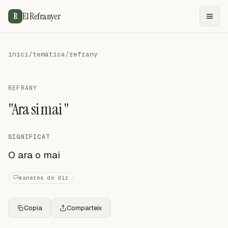
El Refranyer
R
inici
/
temàtica
/
refrany
REFRANY
"Ara si mai "
SIGNIFICAT
O ara o mai
maneres de dir
Copia
Comparteix