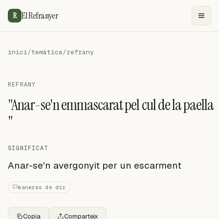
El Refranyer
R
inici
/
temàtica
/
refrany
REFRANY
"Anar-se'n emmascarat pel cul de la paella
"
SIGNIFICAT
Anar-se'n avergonyit per un escarment
maneres de dir
Copia
Comparteix