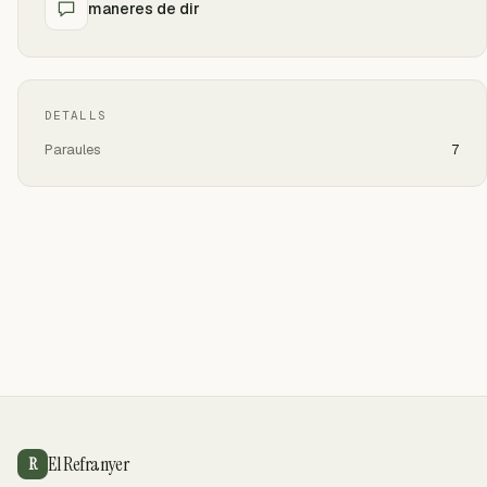
maneres de dir
DETALLS
Paraules
7
El Refranyer
R