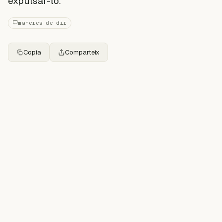
expulsar-lo.
maneres de dir
Copia
Comparteix