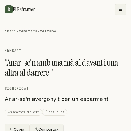
El Refranyer
R
inici
/
temàtica
/
refrany
REFRANY
"Anar-se'n amb una mà al davant i una
altra al darrere "
SIGNIFICAT
Anar-se'n avergonyit per un escarment
maneres de dir
cos huma
Copia
Comparteix