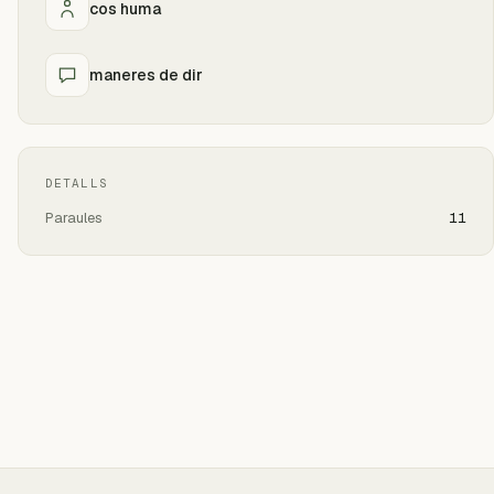
cos huma
maneres de dir
DETALLS
Paraules
11