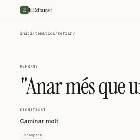
El Refranyer
R
inici
/
temàtica
/
refrany
REFRANY
"Anar més que 
SIGNIFICAT
Caminar molt.
campana