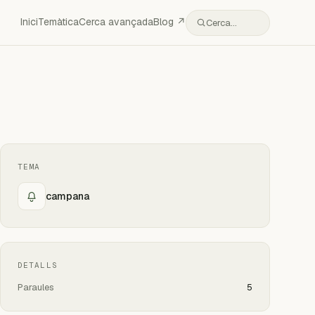
Inici
Temàtica
Cerca avançada
Blog ↗
Cerca…
TEMA
campana
DETALLS
Paraules
5