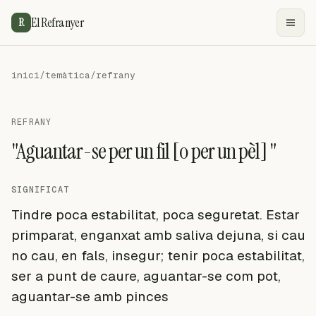
El Refranyer
R
inici
/
temàtica
/
refrany
REFRANY
"Aguantar-se per un fil [o per un pèl] "
SIGNIFICAT
Tindre poca estabilitat, poca seguretat. Estar
primparat, enganxat amb saliva dejuna, si cau
no cau, en fals, insegur; tenir poca estabilitat,
ser a punt de caure, aguantar-se com pot,
aguantar-se amb pinces