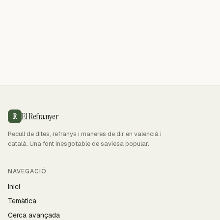
El Refranyer
R
Recull de dites, refranys i maneres de dir en valencià i
català. Una font inesgotable de saviesa popular.
NAVEGACIÓ
Inici
Temàtica
Cerca avançada