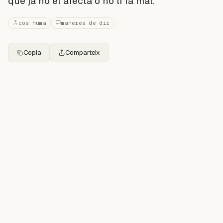
que ja no el afecta o no li fa mal.
cos huma
maneres de dir
Copia
Comparteix