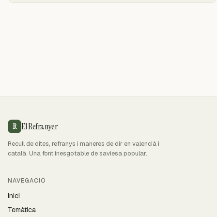
El Refranyer
R
Recull de dites, refranys i maneres de dir en valencià i
català. Una font inesgotable de saviesa popular.
NAVEGACIÓ
Inici
Temàtica