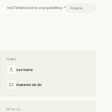
Inici
Temàtica
Cerca avançada
Blog ↗
Cerca…
TEMES
cos huma
maneres de dir
DETALLS