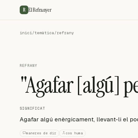
El Refranyer
R
inici
/
temàtica
/
refrany
REFRANY
"Agafar [algú] pel
SIGNIFICAT
Agafar algú enèrgicament, llevant-li el p
maneres de dir
cos huma