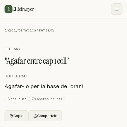
El Refranyer
R
inici
/
temàtica
/
refrany
REFRANY
"Agafar entre cap i coll "
SIGNIFICAT
Agafar-lo per la base del crani
cos huma
maneres de dir
Copia
Comparteix