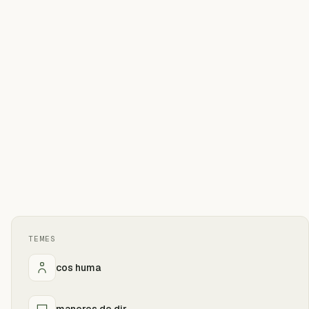
TEMES
cos huma
maneres de dir