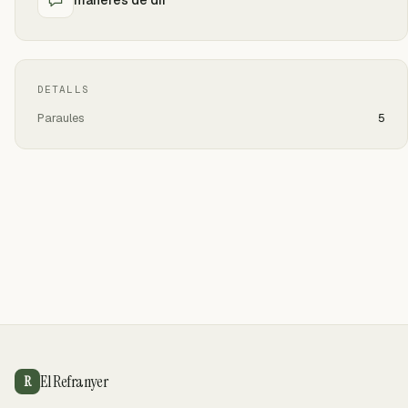
DETALLS
Paraules
5
El Refranyer
R