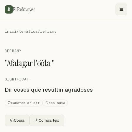
El Refranyer
R
inici
/
temàtica
/
refrany
REFRANY
"Afalagar l'oïda "
SIGNIFICAT
Dir coses que resultin agradoses
maneres de dir
cos huma
Copia
Comparteix