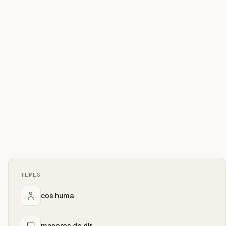
TEMES
cos huma
maneres de dir