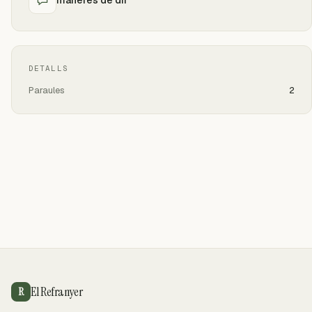
DETALLS
Paraules
2
El Refranyer
R