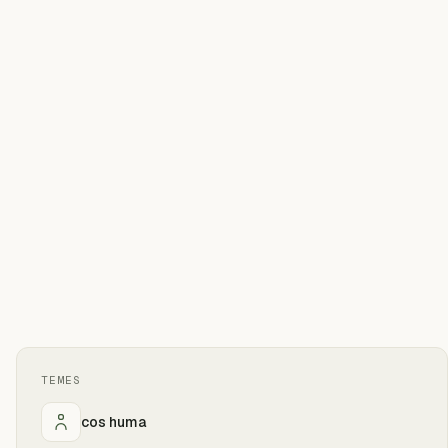
TEMES
cos huma