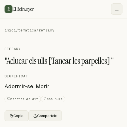
El Refranyer
R
inici
/
temàtica
/
refrany
REFRANY
"Aclucar els ulls [Tancar les parpelles] "
SIGNIFICAT
Adormir-se. Morir
maneres de dir
cos huma
Copia
Comparteix