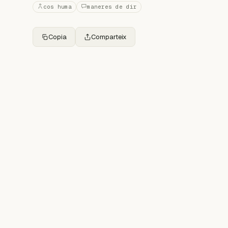
cos huma
maneres de dir
Copia
Comparteix