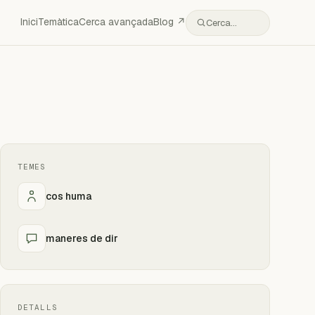
Inici
Temàtica
Cerca avançada
Blog ↗
Cerca…
TEMES
cos huma
maneres de dir
DETALLS