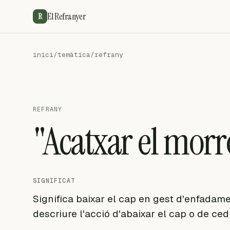
El Refranyer
R
inici
/
temàtica
/
refrany
REFRANY
"Acatxar el morr
SIGNIFICAT
Significa baixar el cap en gest d'enfadame
descriure l'acció d'abaixar el cap o de ced