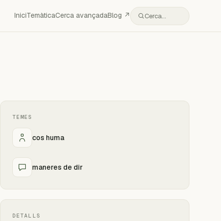
Inici
Temàtica
Cerca avançada
Blog ↗
Cerca…
TEMES
cos huma
maneres de dir
DETALLS