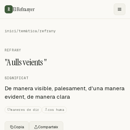
El Refranyer
R
inici
/
temàtica
/
refrany
REFRANY
"A ulls veients "
SIGNIFICAT
De manera visible, palesament, d'una manera
evident, de manera clara
maneres de dir
cos huma
Copia
Comparteix