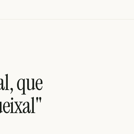
al, que
eixal"