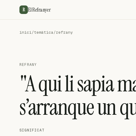
El Refranyer
R
inici
/
temàtica
/
refrany
REFRANY
"A qui li sapia m
s’arranque un qu
SIGNIFICAT