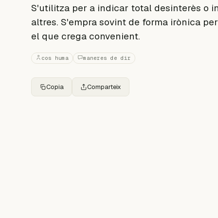
S'utilitza per a indicar total desinterès o i
altres. S'empra sovint de forma irònica pe
el que crega convenient.
cos huma
maneres de dir
Copia
Comparteix