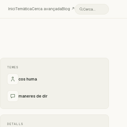
Inici
Temàtica
Cerca avançada
Blog ↗
Cerca…
TEMES
cos huma
maneres de dir
DETALLS