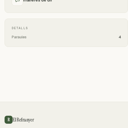
DETALLS
Paraules
4
El Refranyer
R