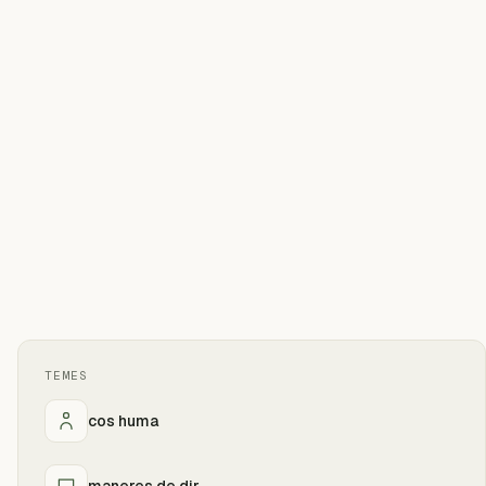
TEMES
cos huma
maneres de dir