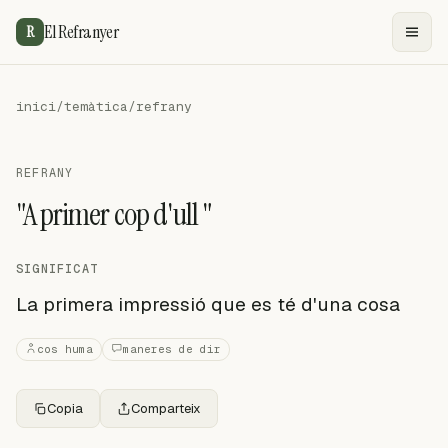
El Refranyer
R
inici
/
temàtica
/
refrany
REFRANY
"A primer cop d'ull "
SIGNIFICAT
La primera impressió que es té d'una cosa
cos huma
maneres de dir
Copia
Comparteix