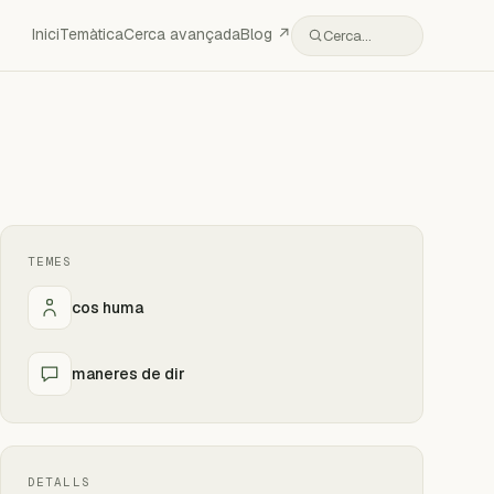
Inici
Temàtica
Cerca avançada
Blog ↗
Cerca…
TEMES
cos huma
maneres de dir
DETALLS