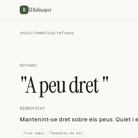
El Refranyer
R
inici
/
temàtica
/
refrany
REFRANY
"A peu dret "
SIGNIFICAT
Mantenint-se dret sobre els peus. Quiet i e
cos huma
maneres de dir