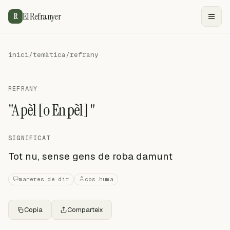
El Refranyer
R
inici
/
temàtica
/
refrany
REFRANY
"A pèl [o En pèl] "
SIGNIFICAT
Tot nu, sense gens de roba damunt
maneres de dir
cos huma
Copia
Comparteix