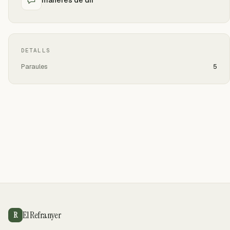
DETALLS
Paraules
5
El Refranyer
R