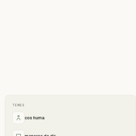
TEMES
cos huma
maneres de dir