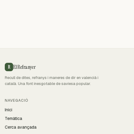
El Refranyer
R
Recull de dites, refranys i maneres de dir en valencià i
català. Una font inesgotable de saviesa popular.
NAVEGACIÓ
Inici
Temàtica
Cerca avançada