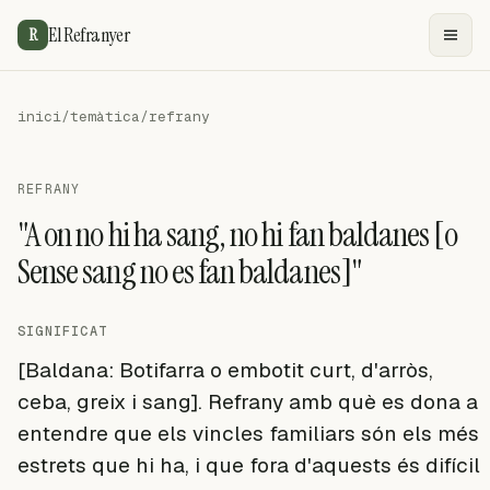
El Refranyer
R
inici
/
temàtica
/
refrany
REFRANY
"A on no hi ha sang, no hi fan baldanes [o
Sense sang no es fan baldanes]"
SIGNIFICAT
[Baldana: Botifarra o embotit curt, d'arròs,
ceba, greix i sang]. Refrany amb què es dona a
entendre que els vincles familiars són els més
estrets que hi ha, i que fora d'aquests és difícil