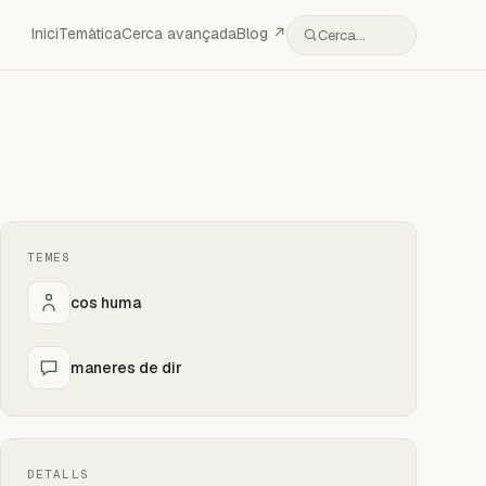
Inici
Temàtica
Cerca avançada
Blog ↗
Cerca…
TEMES
cos huma
maneres de dir
DETALLS