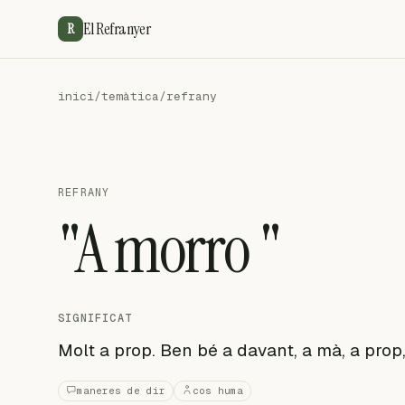
El Refranyer
R
inici
/
temàtica
/
refrany
REFRANY
"A morro "
SIGNIFICAT
Molt a prop. Ben bé a davant, a mà, a prop,
maneres de dir
cos huma