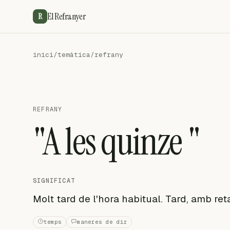
El Refranyer
R
inici
/
temàtica
/
refrany
REFRANY
"A les quinze "
SIGNIFICAT
Molt tard de l'hora habitual. Tard, amb ret
temps
maneres de dir