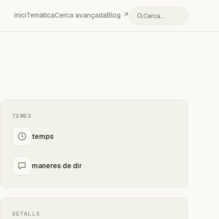
Inici
Temàtica
Cerca avançada
Blog ↗
Cerca…
TEMES
temps
maneres de dir
DETALLS