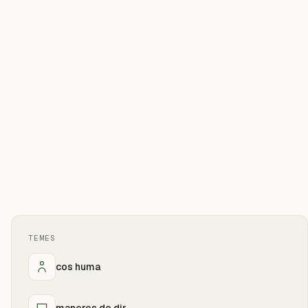
TEMES
cos huma
maneres de dir