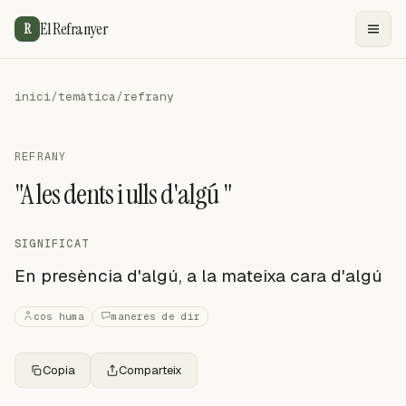
El Refranyer
R
inici
/
temàtica
/
refrany
REFRANY
"A les dents i ulls d'algú "
SIGNIFICAT
En presència d'algú, a la mateixa cara d'algú
cos huma
maneres de dir
Copia
Comparteix