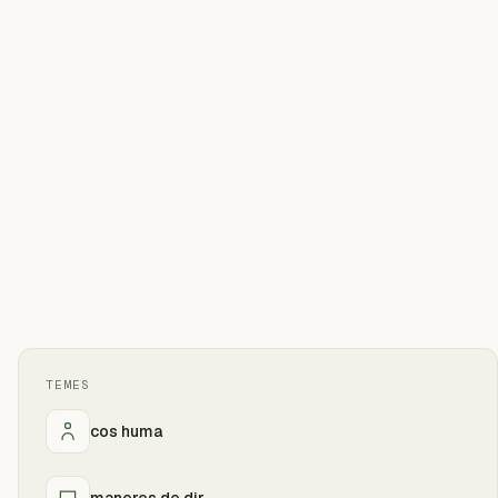
TEMES
cos huma
maneres de dir