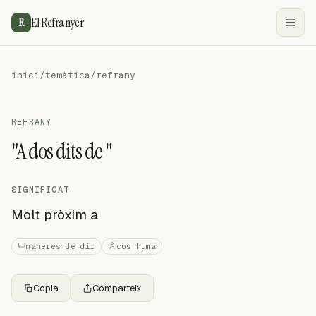
El Refranyer
R
inici
/
temàtica
/
refrany
REFRANY
"A dos dits de "
SIGNIFICAT
Molt pròxim a
maneres de dir
cos huma
Copia
Comparteix