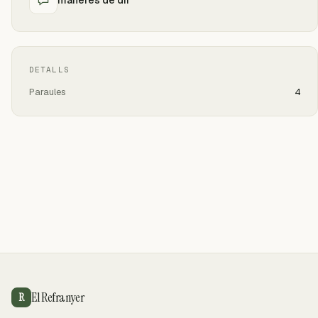
DETALLS
Paraules
4
El Refranyer
R