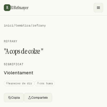
El Refranyer
R
inici
/
temàtica
/
refrany
REFRANY
"A cops de colze "
SIGNIFICAT
Violentament
maneres de dir
cos huma
Copia
Comparteix