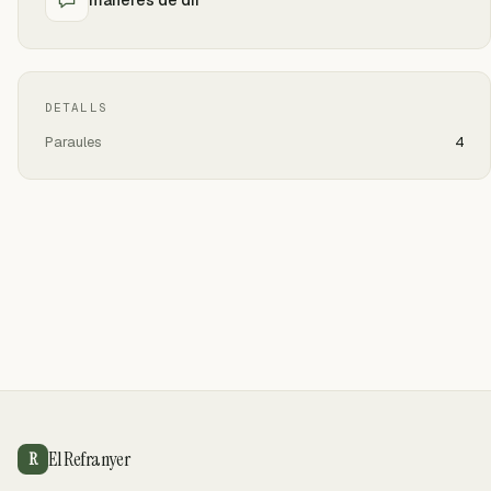
DETALLS
Paraules
4
El Refranyer
R