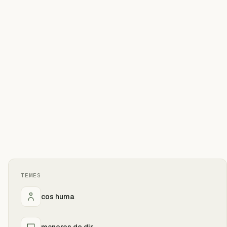
TEMES
cos huma
maneres de dir