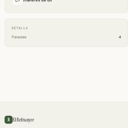
DETALLS
Paraules
4
El Refranyer
R