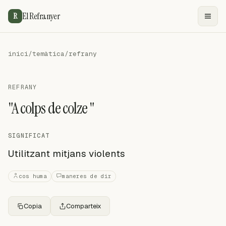
El Refranyer
R
inici
/
temàtica
/
refrany
REFRANY
"A colps de colze "
SIGNIFICAT
Utilitzant mitjans violents
cos huma
maneres de dir
Copia
Comparteix