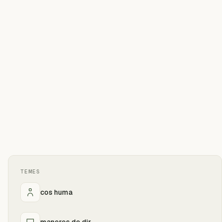
TEMES
cos huma
maneres de dir