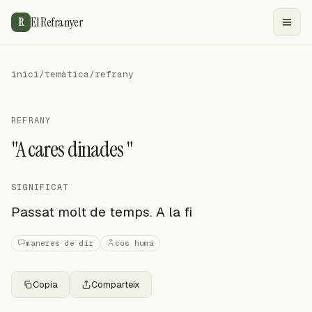
El Refranyer
R
inici
/
temàtica
/
refrany
REFRANY
"A cares dinades "
SIGNIFICAT
Passat molt de temps. A la fi
maneres de dir
cos huma
Copia
Comparteix