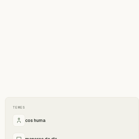
TEMES
cos huma
maneres de dir