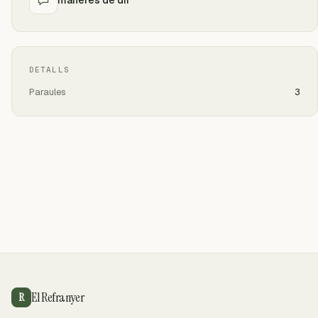
DETALLS
Paraules
3
El Refranyer
R