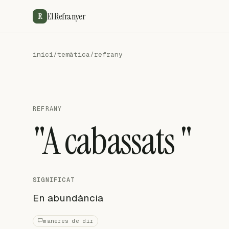
El Refranyer
R
inici
/
temàtica
/
refrany
REFRANY
"A cabassats "
SIGNIFICAT
En abundància
maneres de dir