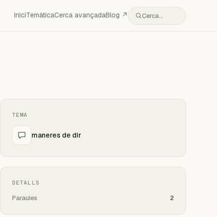
Inici
Temàtica
Cerca avançada
Blog ↗
Cerca…
TEMA
maneres de dir
DETALLS
Paraules
2