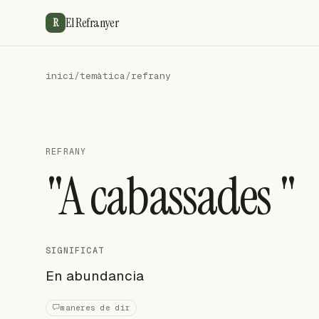
El Refranyer
R
inici
/
temàtica
/
refrany
REFRANY
"A cabassades "
SIGNIFICAT
En abundancia
maneres de dir