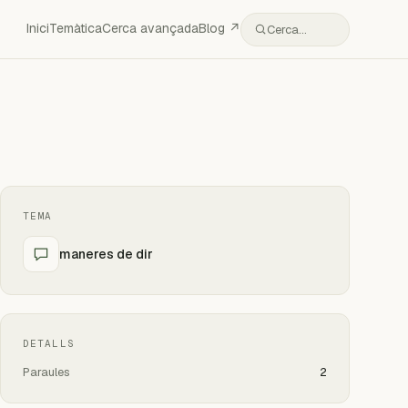
Inici
Temàtica
Cerca avançada
Blog ↗
Cerca…
TEMA
maneres de dir
DETALLS
Paraules
2