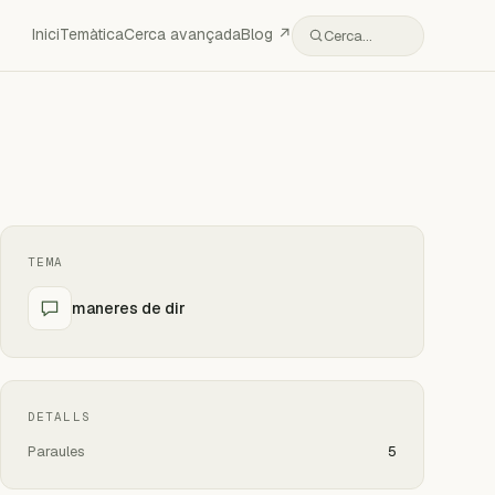
Inici
Temàtica
Cerca avançada
Blog ↗
Cerca…
TEMA
maneres de dir
DETALLS
Paraules
5