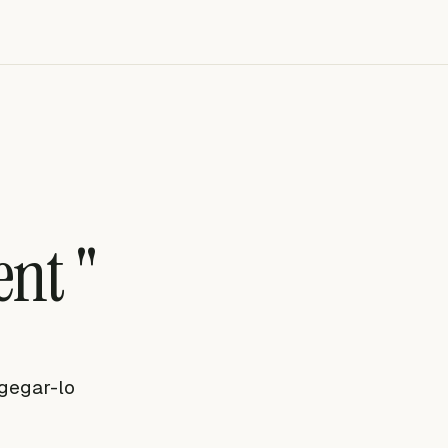
ent "
ngegar-lo