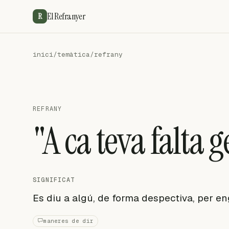
El Refranyer
R
inici
/
temàtica
/
refrany
REFRANY
"A ca teva falta g
SIGNIFICAT
Es diu a algú, de forma despectiva, per e
maneres de dir