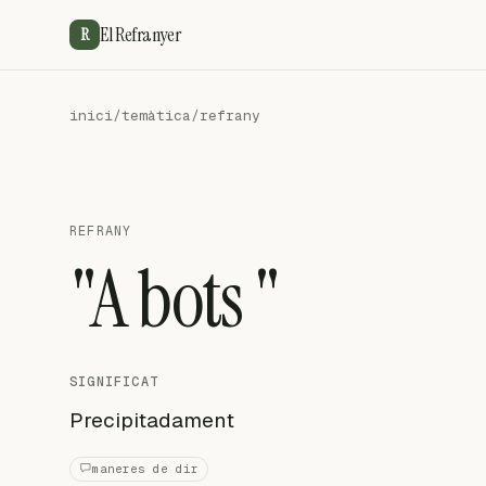
El Refranyer
R
inici
/
temàtica
/
refrany
REFRANY
"A bots "
SIGNIFICAT
Precipitadament
maneres de dir