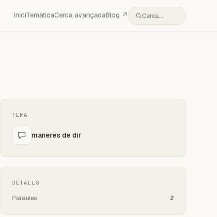
Inici
Temàtica
Cerca avançada
Blog ↗
Cerca…
TEMA
maneres de dir
DETALLS
Paraules
2