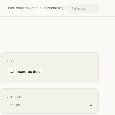
Inici
Temàtica
Cerca avançada
Blog ↗
Cerca…
TEMA
maneres de dir
DETALLS
Paraules
4