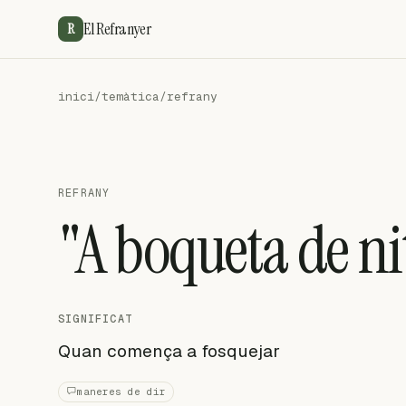
El Refranyer
R
inici
/
temàtica
/
refrany
REFRANY
"A boqueta de ni
SIGNIFICAT
Quan comença a fosquejar
maneres de dir