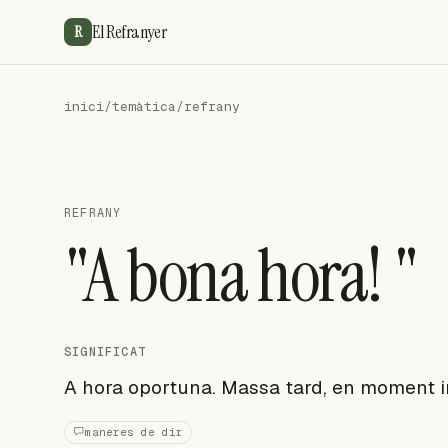
El Refranyer
R
inici
/
temàtica
/
refrany
REFRANY
"A bona hora! "
SIGNIFICAT
A hora oportuna. Massa tard, en moment 
maneres de dir