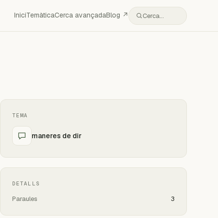
Inici
Temàtica
Cerca avançada
Blog ↗
Cerca…
TEMA
maneres de dir
DETALLS
Paraules
3