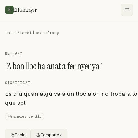
El Refranyer
R
inici
/
temàtica
/
refrany
REFRANY
"A bon lloc ha anat a fer nyenya "
SIGNIFICAT
Es diu quan algú va a un lloc a on no trobarà lo
que vol
maneres de dir
Copia
Comparteix