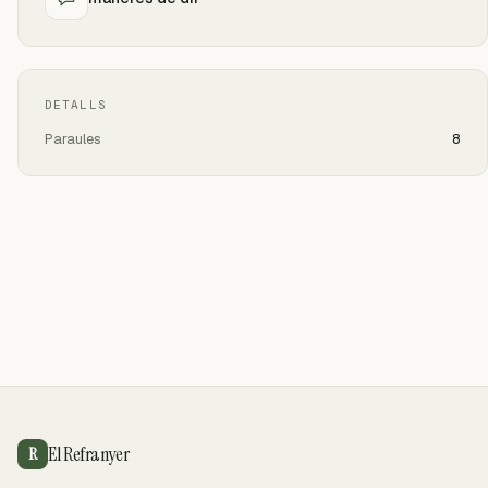
DETALLS
Paraules
8
El Refranyer
R