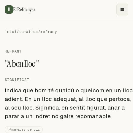
El Refranyer
R
inici
/
temàtica
/
refrany
REFRANY
"A bon lloc "
SIGNIFICAT
Indica que hom té qualcú o quelcom en un lloc
adient. En un lloc adequat, al lloc que pertoca,
al seu lloc. Significa, en sentit figurat, anar a
parar a un indret no gaire recomanable
maneres de dir