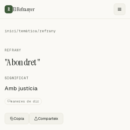
El Refranyer
R
inici
/
temàtica
/
refrany
REFRANY
"A bon dret "
SIGNIFICAT
Amb justícia
maneres de dir
Copia
Comparteix