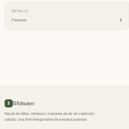
DETALLS
Paraules
3
El Refranyer
R
Recull de dites, refranys i maneres de dir en valencià i
català. Una font inesgotable de saviesa popular.