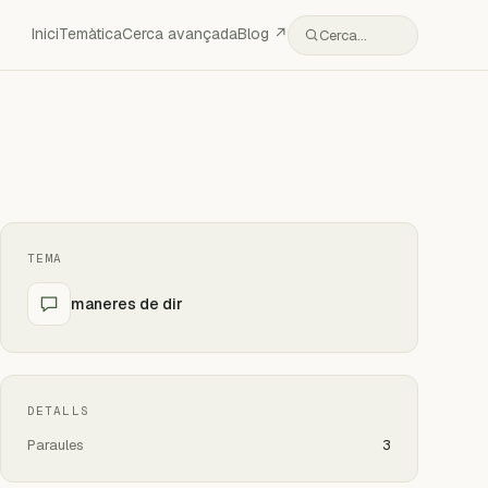
Inici
Temàtica
Cerca avançada
Blog ↗
Cerca…
TEMA
maneres de dir
DETALLS
Paraules
3