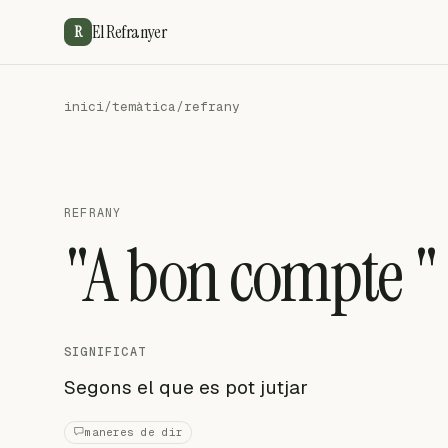
El Refranyer
R
inici
/
temàtica
/
refrany
REFRANY
"A bon compte "
SIGNIFICAT
Segons el que es pot jutjar
maneres de dir