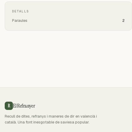
DETALLS
Paraules
2
El Refranyer
R
Recull de dites, refranys i maneres de dir en valencià i
català. Una font inesgotable de saviesa popular.