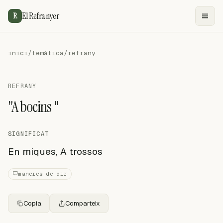
El Refranyer
R
inici
/
temàtica
/
refrany
REFRANY
"A bocins "
SIGNIFICAT
En miques, A trossos
maneres de dir
Copia
Comparteix