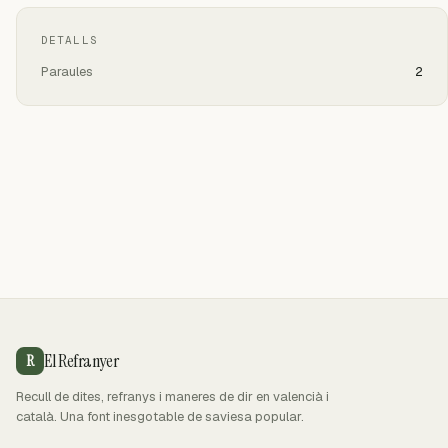
DETALLS
Paraules
2
El Refranyer
R
Recull de dites, refranys i maneres de dir en valencià i
català. Una font inesgotable de saviesa popular.