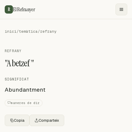
El Refranyer
R
inici
/
temàtica
/
refrany
REFRANY
"A betzef "
SIGNIFICAT
Abundantment
maneres de dir
Copia
Comparteix