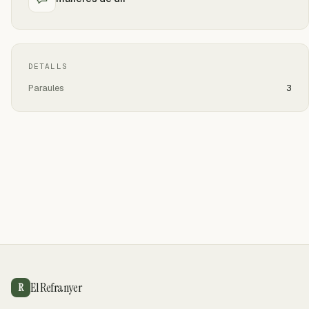
DETALLS
Paraules
3
El Refranyer
R