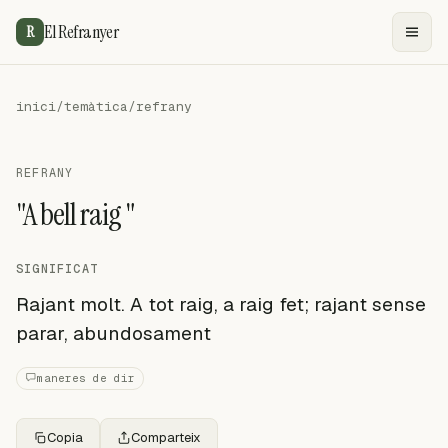
El Refranyer
R
inici
/
temàtica
/
refrany
REFRANY
"A bell raig "
SIGNIFICAT
Rajant molt. A tot raig, a raig fet; rajant sense
parar, abundosament
maneres de dir
Copia
Comparteix