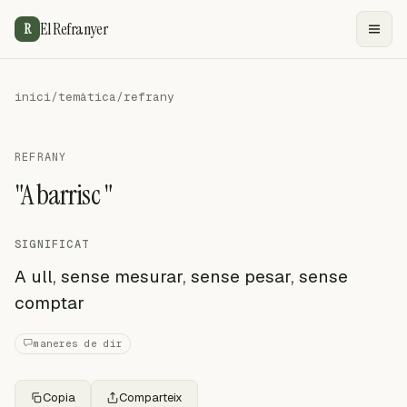
El Refranyer
R
inici
/
temàtica
/
refrany
REFRANY
"A barrisc "
SIGNIFICAT
A ull, sense mesurar, sense pesar, sense
comptar
maneres de dir
Copia
Comparteix