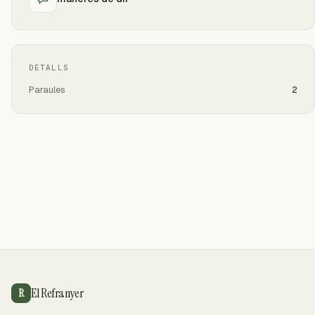
DETALLS
Paraules
2
El Refranyer
R