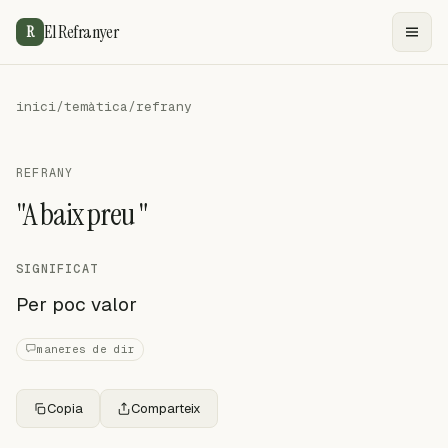
El Refranyer
R
inici
/
temàtica
/
refrany
REFRANY
"A baix preu "
SIGNIFICAT
Per poc valor
maneres de dir
Copia
Comparteix