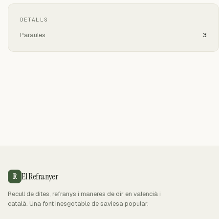
DETALLS
Paraules
3
El Refranyer
R
Recull de dites, refranys i maneres de dir en valencià i
català. Una font inesgotable de saviesa popular.