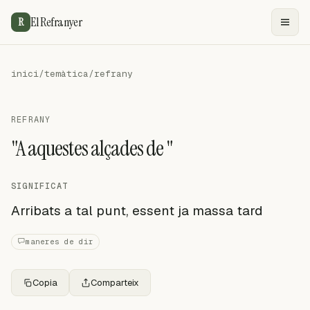
El Refranyer
R
inici
/
temàtica
/
refrany
REFRANY
"A aquestes alçades de "
SIGNIFICAT
Arribats a tal punt, essent ja massa tard
maneres de dir
Copia
Comparteix