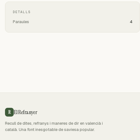
DETALLS
Paraules
4
El Refranyer
R
Recull de dites, refranys i maneres de dir en valencià i
català. Una font inesgotable de saviesa popular.