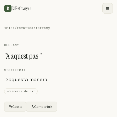
El Refranyer
R
inici
/
temàtica
/
refrany
REFRANY
"A aquest pas "
SIGNIFICAT
D'aquesta manera
maneres de dir
Copia
Comparteix