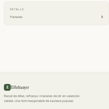
DETALLS
Paraules
3
El Refranyer
R
Recull de dites, refranys i maneres de dir en valencià i
català. Una font inesgotable de saviesa popular.