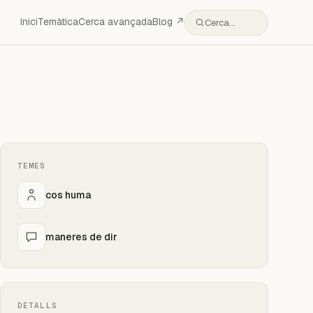
Inici
Temàtica
Cerca avançada
Blog ↗
Cerca…
TEMES
cos huma
maneres de dir
DETALLS