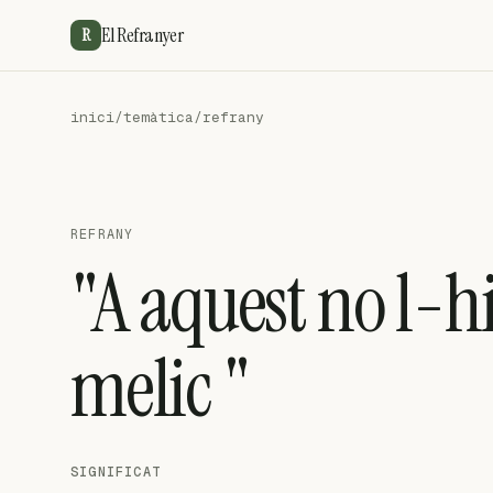
El Refranyer
R
inici
/
temàtica
/
refrany
REFRANY
"A aquest no l-hi
melic "
SIGNIFICAT