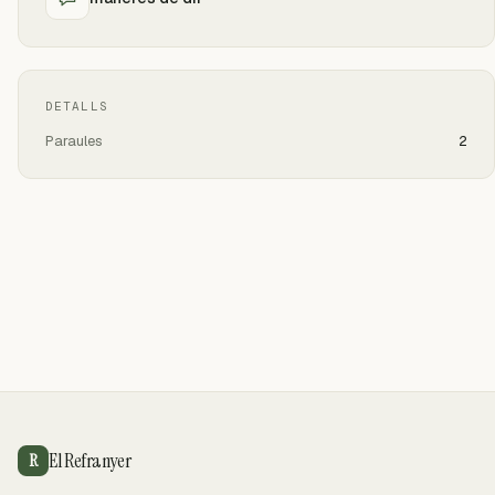
DETALLS
Paraules
2
El Refranyer
R