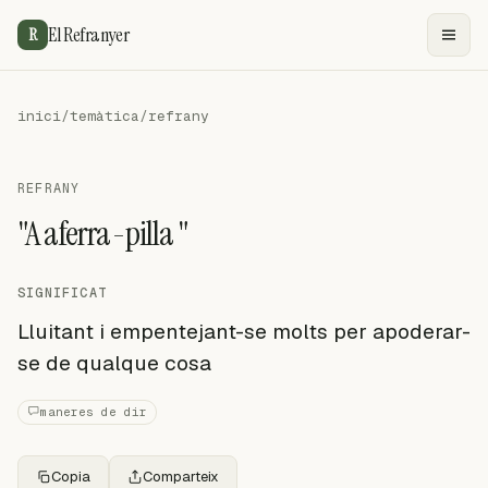
El Refranyer
R
inici
/
temàtica
/
refrany
REFRANY
"A aferra-pilla "
SIGNIFICAT
Lluitant i empentejant-se molts per apoderar-
se de qualque cosa
maneres de dir
Copia
Comparteix